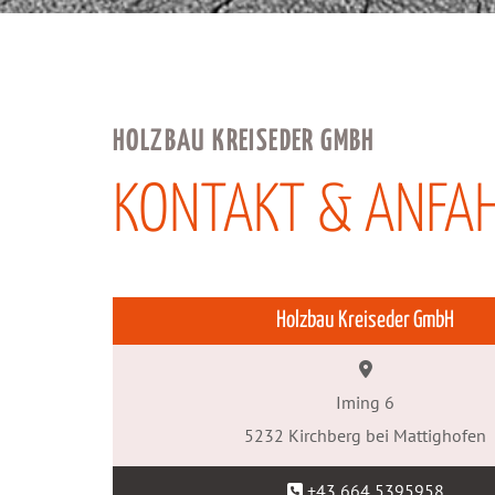
HOLZBAU KREISEDER GMBH
KONTAKT & ANFA
Holzbau Kreiseder GmbH

Im­ing 6
5232 Kirch­berg bei Mat­tig­ho­fen
+43 664 5395958
