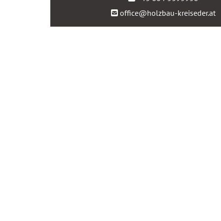
office@holzbau-kreiseder.at
